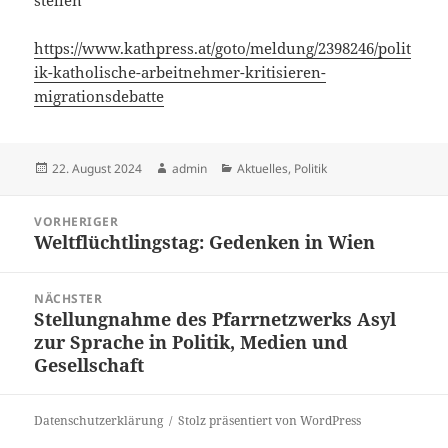
stellen“
https://www.kathpress.at/goto/meldung/2398246/polit
ik-katholische-arbeitnehmer-kritisieren-
migrationsdebatte
Veröffentlicht
Autor
Kategorien
22. August 2024
admin
Aktuelles
,
Politik
am
Beitrags-
VORHERIGER
Navigation
Weltflüchtlingstag: Gedenken in Wien
Vorheriger
Beitrag:
NÄCHSTER
Stellungnahme des Pfarrnetzwerks Asyl
Nächster
zur Sprache in Politik, Medien und
Beitrag:
Gesellschaft
Datenschutzerklärung
Stolz präsentiert von WordPress