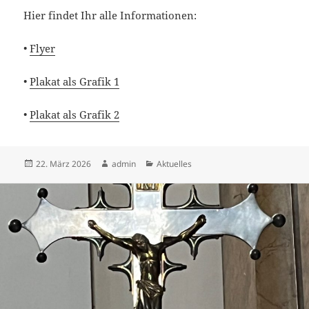
Hier findet Ihr alle Informationen:
•
Flyer
•
Plakat als Grafik 1
•
Plakat als Grafik 2
Veröffentlicht
Autor
Kategorien
22. März 2026
admin
Aktuelles
am