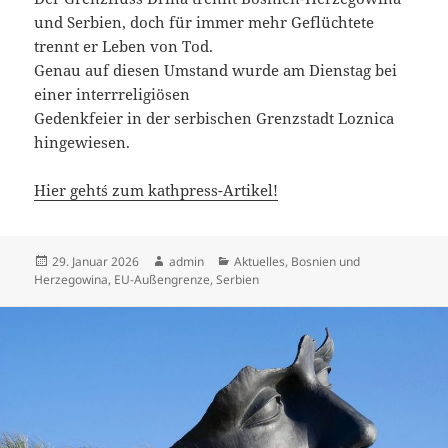
und Serbien, doch für immer mehr Geflüchtete
trennt er Leben von Tod.
Genau auf diesen Umstand wurde am Dienstag bei
einer interrreligiösen
Gedenkfeier in der serbischen Grenzstadt Loznica
hingewiesen.
Hier geht´s zum kathpress-Artikel!
Veröffentlicht
Autor
Kategorien
29. Januar 2026
admin
Aktuelles
,
Bosnien und
am
Herzegowina
,
EU-Außengrenze
,
Serbien