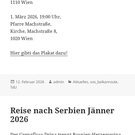
1110 Wien
1. März 2026, 19:00 Uhr,
Pfarre Machstraße,
Kirche, Machstraße 8,
1020 Wien
Hier gibt´s das Plakat dazu!
Veröffentlicht
Autor
Kategorien
12. Februar 2026
admin
Aktuelles
,
sos_balkanroute
,
am
TdU
Reise nach Serbien Jänner
2026
Der Grenzfluss Drina trennt Bosnien-Herzegowina