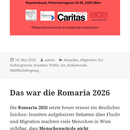
Veröffentlicht
Autor
Kategorien
18. Mai 2026
admin
Aktuelles
,
Allgemein
,
EU-
am
Außengrenze
,
Kroatien
,
Politik
,
sos_balkanroute
,
Weltflüchtlingstag
Das war die Romaria 2026
Die
Romaria 2026
setzte heuer erneut ein deutliches
Zeichen: Inmitten aufgeheizter Debatten über Flucht
und Migration machten viele Menschen in Wien
sichtbar, dass
Menschenwürde nicht