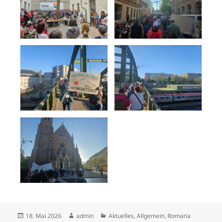
Veröffentlicht
Autor
Kategorien
18. Mai 2026
admin
Aktuelles
,
Allgemein
,
Romaria