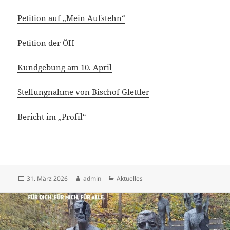
Petition auf „Mein Aufstehn“
Petition der ÖH
Kundgebung am 10. April
Stellungnahme von Bischof Glettler
Bericht im „Profil“
Veröffentlicht
Autor
Kategorien
31. März 2026
admin
Aktuelles
am