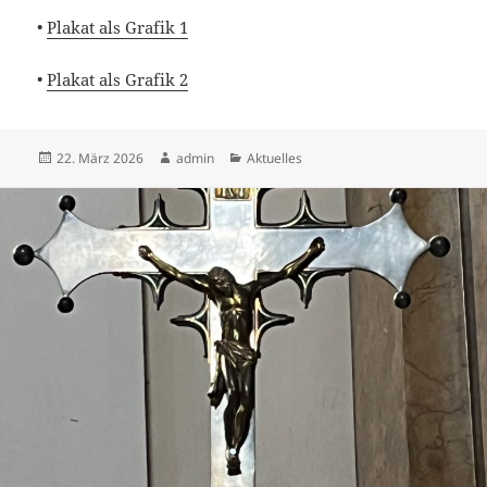
•
Plakat als Grafik 1
•
Plakat als Grafik 2
Veröffentlicht
Autor
Kategorien
22. März 2026
admin
Aktuelles
am