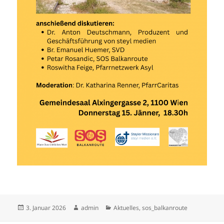
Veröffentlicht
Autor
Kategorien
3. Januar 2026
admin
Aktuelles
,
sos_balkanroute
am