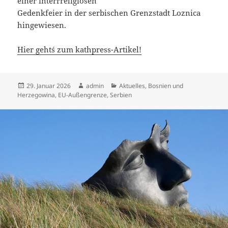
einer interrreligiösen
Gedenkfeier in der serbischen Grenzstadt Loznica
hingewiesen.
Hier geht´s zum kathpress-Artikel!
Veröffentlicht
Autor
Kategorien
29. Januar 2026
admin
Aktuelles
,
Bosnien und
am
Herzegowina
,
EU-Außengrenze
,
Serbien