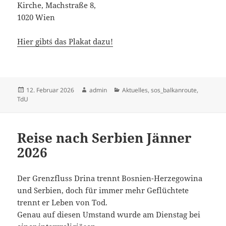
Kirche, Machstraße 8,
1020 Wien
Hier gibt´s das Plakat dazu!
Veröffentlicht
Autor
Kategorien
12. Februar 2026
admin
Aktuelles
,
sos_balkanroute
,
am
TdU
Reise nach Serbien Jänner
2026
Der Grenzfluss Drina trennt Bosnien-Herzegowina
und Serbien, doch für immer mehr Geflüchtete
trennt er Leben von Tod.
Genau auf diesen Umstand wurde am Dienstag bei