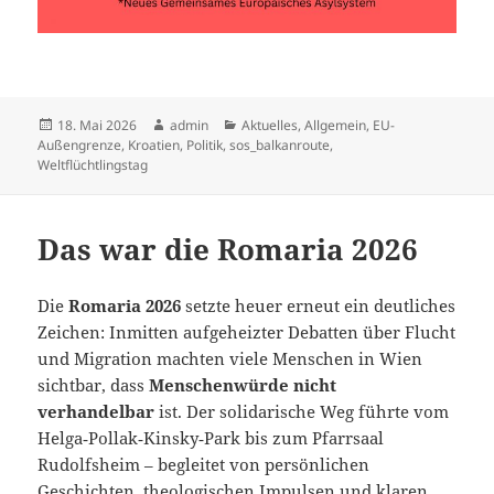
Veröffentlicht
Autor
Kategorien
18. Mai 2026
admin
Aktuelles
,
Allgemein
,
EU-
am
Außengrenze
,
Kroatien
,
Politik
,
sos_balkanroute
,
Weltflüchtlingstag
Das war die Romaria 2026
Die
Romaria 2026
setzte heuer erneut ein deutliches
Zeichen: Inmitten aufgeheizter Debatten über Flucht
und Migration machten viele Menschen in Wien
sichtbar, dass
Menschenwürde nicht
verhandelbar
ist. Der solidarische Weg führte vom
Helga‑Pollak‑Kinsky‑Park bis zum Pfarrsaal
Rudolfsheim – begleitet von persönlichen
Geschichten, theologischen Impulsen und klaren