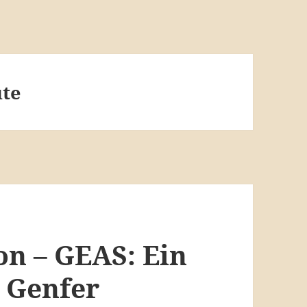
ute
n – GEAS: Ein
 Genfer