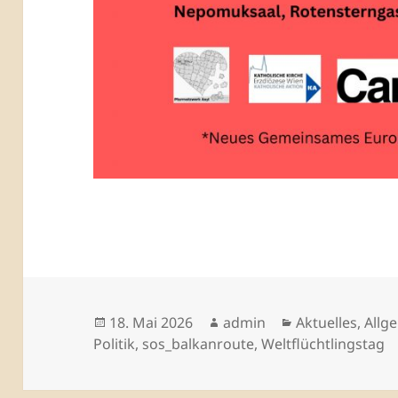
Veröffentlicht
Autor
Kategorien
18. Mai 2026
admin
Aktuelles
,
Allg
am
Politik
,
sos_balkanroute
,
Weltflüchtlingstag