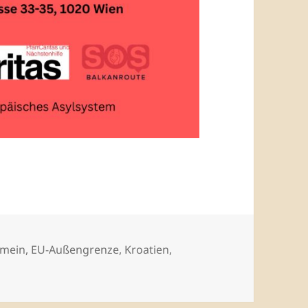
emein
,
EU-Außengrenze
,
Kroatien
,