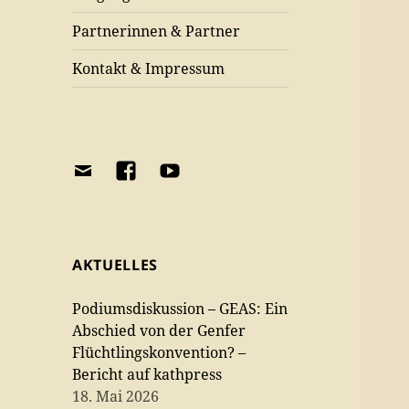
Partnerinnen & Partner
Kontakt & Impressum
E-
Facebook
YouTube-
Mail
Pfarrnetzwerk
Kanal
Pfarrnetzwerk
Asyl
Pfarrnetzwerk
Asyl
Asyl
AKTUELLES
Podiumsdiskussion – GEAS: Ein
Abschied von der Genfer
Flüchtlingskonvention? –
Bericht auf kathpress
18. Mai 2026