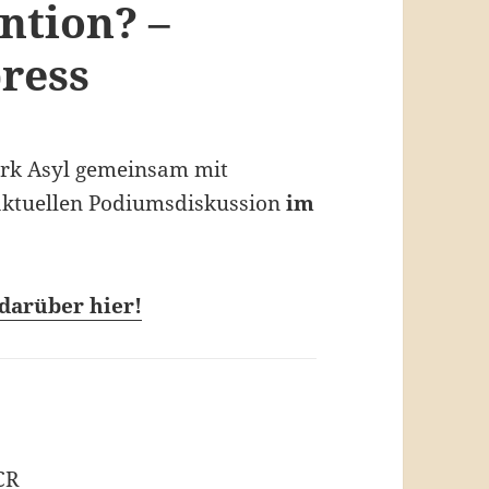
ntion? –
press
erk Asyl gemeinsam mit
aktuellen Podiumsdiskussion
im
 darüber hier!
CR