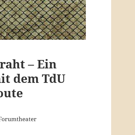
raht – Ein
mit dem TdU
oute
 Forumtheater