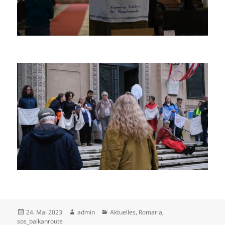
Veröffentlicht
Autor
Kategorien
24. Mai 2023
admin
Aktuelles
,
Romaria
,
am
sos_balkanroute